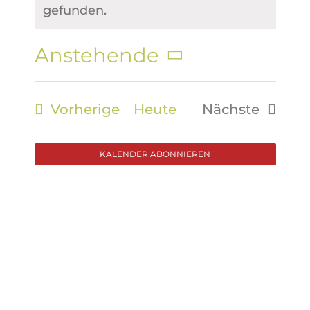
Hinweis
gefunden.
Anstehende
Datum
wählen.
Veranstaltungen
Vorherige
Heute
Nächste
Veranstalt
KALENDER ABONNIEREN