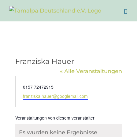
Zum
Inhalt
springen
Franziska Hauer
« Alle Veranstaltungen
Telefon
‭0157 72472915‬
Email
franziska.hauer@googlemail.com
Veranstaltungen von diesem veranstalter
Es wurden keine Ergebnisse