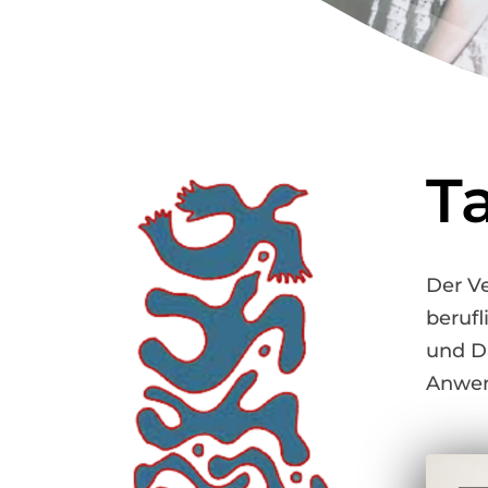
T
Der Ve
berufl
und Da
Anwen