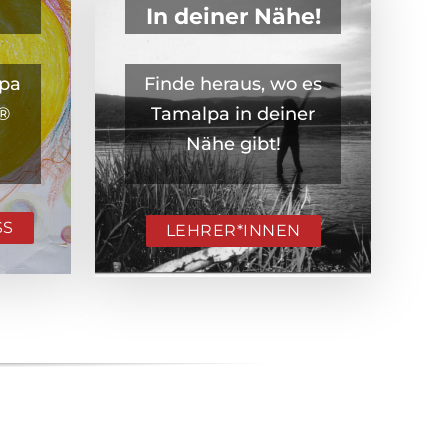
In deiner Nähe!
lpa
Finde heraus, wo es
s®
Tamalpa in deiner
Nähe gibt!
SS
LEHRER*INNEN