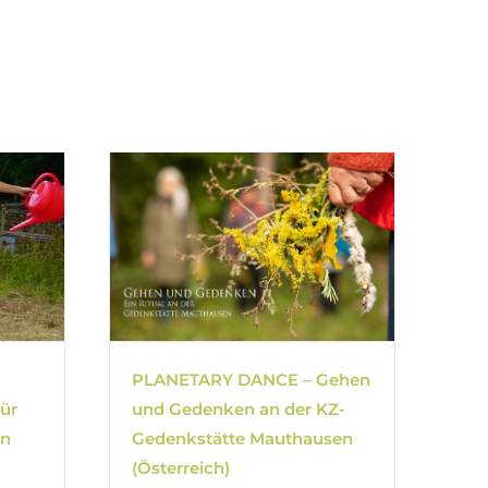
PLANETARY DANCE – Gehen
ür
und Gedenken an der KZ-
in
Gedenkstätte Mauthausen
(Österreich)