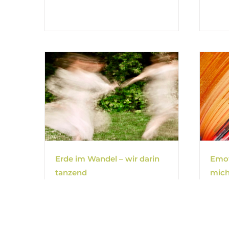
Erde im Wandel – wir darin
Emot
tanzend
mich
Bewe
13. September 2026 | 18:30
-
27.
Juni 2027 | 21:00
Tama
26. S