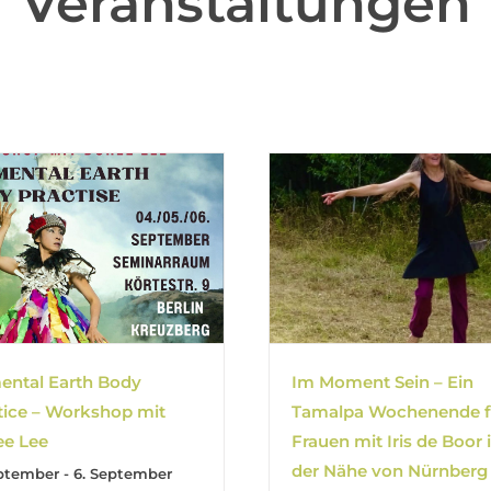
Veranstaltungen
ental Earth Body
Im Moment Sein – Ein
tice – Workshop mit
Tamalpa Wochenende f
e Lee
Frauen mit Iris de Boor 
der Nähe von Nürnberg
eptember
-
6. September