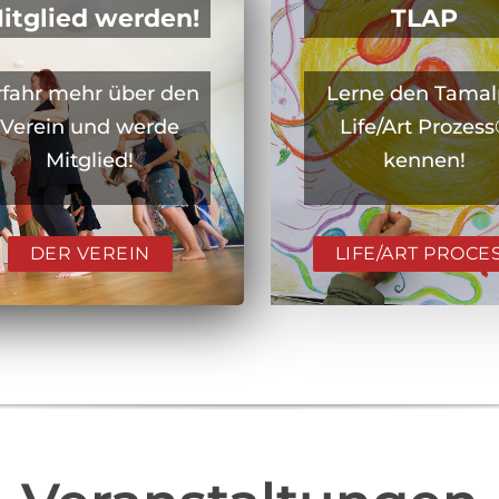
itglied werden!
TLAP
rfahr mehr über den
Lerne den Tama
Verein und werde
Life/Art Prozes
Mitglied!
kennen!
DER VEREIN
LIFE/ART PROCE