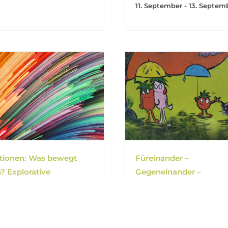
11. September
-
13. Septem
ionen: Was bewegt
Füreinander –
? Explorative
Gegeneinander –
gung auf Basis des
Miteinander
lpa Life/Art Process®
19. Oktober | 9:00
-
23. Okto
16:00
eptember | 10:00
-
17:30