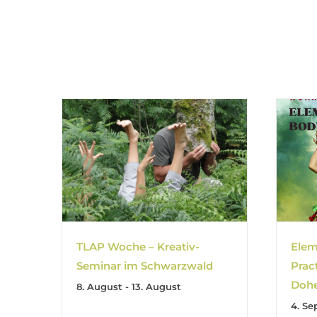
TLAP Woche – Kreativ-
Elem
Seminar im Schwarzwald
Prac
Dohe
8. August
-
13. August
4. S