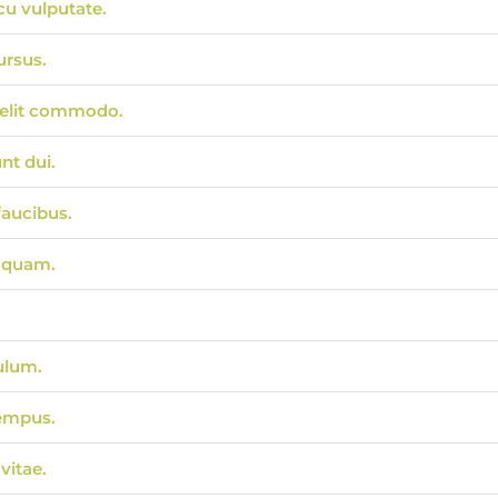
cu vulputate.
ursus.
velit commodo.
nt dui.
faucibus.
r quam.
ulum.
empus.
vitae.