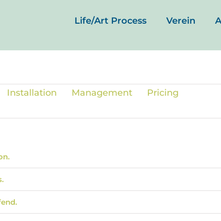
Life/Art Process
Verein
A
Installation
Management
Pricing
on.
s.
fend.