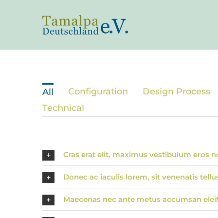
Zum
Inhalt
springen
Configuration
Design Process
All
Technical
Cras erat elit, maximus vestibulum eros n
Donec ac iaculis lorem, sit venenatis tellu
Maecenas nec ante metus accumsan elei