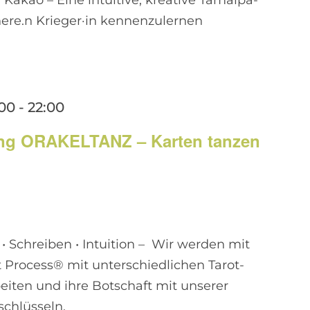
• Kakao – Eine intuitive, kreative Tamalpa-
nere.n Krieger·in kennenzulernen
:00
-
22:00
ung ORAKELTANZ – Karten tanzen
 Schreiben • Intuition – Wir werden mit
 Process® mit unterschiedlichen Tarot-
eiten und ihre Botschaft mit unserer
schlüsseln.