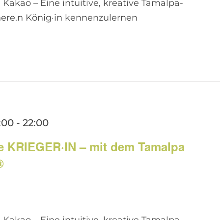
• Kakao – Eine intuitive, kreative Tamalpa-
nere.n König·in kennenzulernen
:00
-
22:00
e KRIEGER·IN – mit dem Tamalpa
®