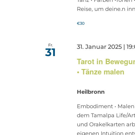
Tanz • Farben •Tönen 
Reise, um deine.n in
€30
Fr.
31. Januar 2025 | 19
31
Tarot in Beweg
• Tänze malen
Heilbronn
Embodiment • Malen •
dem Tamalpa Life/Art
und Orakelkarten arb
eigenen Intuition ent