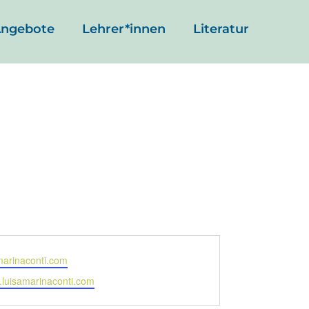
ngebote
Lehrer*innen
Literatur
marinaconti.com
.luisamarinaconti.com