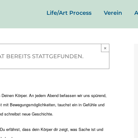
Life/Art Process
Verein
A
Dein Kompass –
×
T BEREITS STATTGEFUNDEN.
-
21:30
|
€25 – €35
 Deinen Körper. An jedem Abend befassen wir uns spürend,
rst mit Bewegungsmöglichkeiten, tauchst ein in Gefühle und
nd schreibst neue Geschichte.
u erfährst, dass dein Körper dir zeigt, was Sache ist und