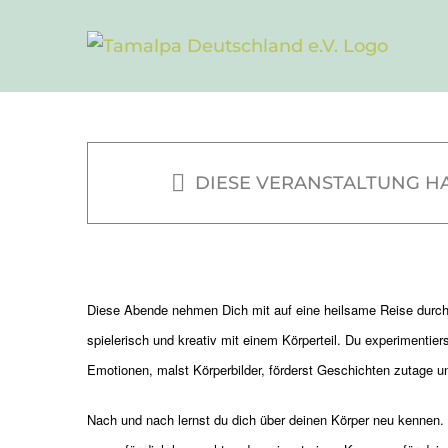
Zum
Inhalt
Dein Körper, 
springen
Gruppe für alle
DIESE VERANSTALTUNG HA
16. Februar | 19:00
Diese Abende nehmen Dich mit auf eine heilsame Reise durch
spielerisch und kreativ mit einem Körperteil. Du experimentie
Emotionen, malst Körperbilder, förderst Geschichten zutage u
Nach und nach lernst du dich über deinen Körper neu kennen. D