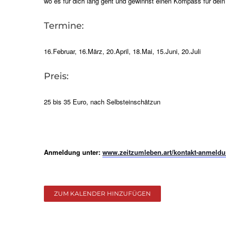
wo es für dich lang geht und gewinnst einen Kompass für dein
Termine:
16.Februar, 16.März, 20.April, 18.Mai, 15.Juni, 20.Juli
Preis:
25 bis 35 Euro, nach Selbsteinschätzun
Anmeldung unter:
www.zeitzumleben.art/kontakt-anmeld
ZUM KALENDER HINZUFÜGEN