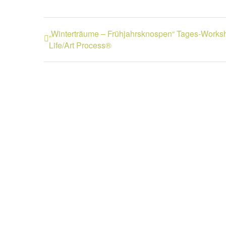
„Winterträume – Frühjahrsknospen“ Tages-Work
Life/Art Process®