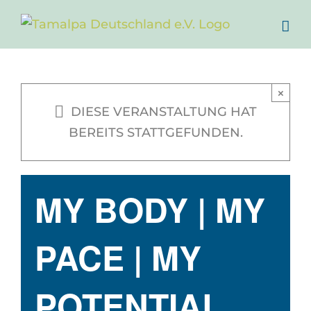
Zum
Inhalt
springen
×
DIESE VERANSTALTUNG HAT
BEREITS STATTGEFUNDEN.
MY BODY | MY
PACE | MY
POTENTIAL