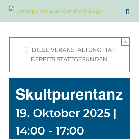
Zum
Inhalt
springen
×
DIESE VERANSTALTUNG HAT
BEREITS STATTGEFUNDEN.
Skultpurentanz
19. Oktober 2025 |
14:00
-
17:00