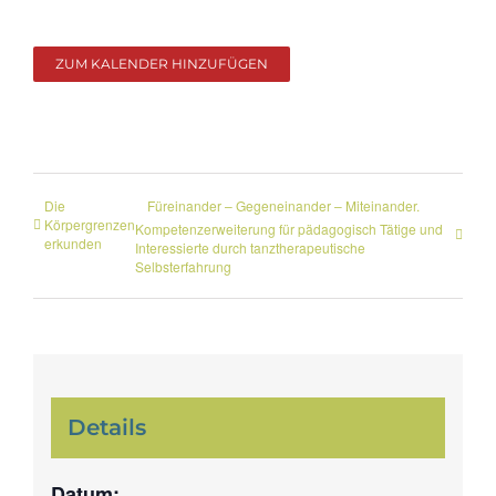
ZUM KALENDER HINZUFÜGEN
Die
Füreinander – Gegeneinander – Miteinander.
Körpergrenzen
Kompetenzerweiterung für pädagogisch Tätige und
erkunden
Interessierte durch tanztherapeutische
Selbsterfahrung
Details
Datum: