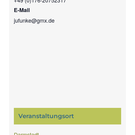
+49 (0)176-20752317
E-Mail
jufunke@gmx.de
Veranstaltungsort
Darmstadt