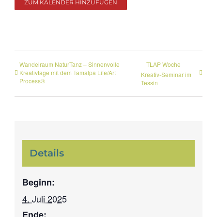
ZUM KALENDER HINZUFÜGEN
Wandelraum NaturTanz – Sinnenvolle
TLAP Woche
Kreativtage mit dem Tamalpa Life/Art
Kreativ-Seminar im
Process®
Tessin
Details
Beginn:
4. Juli 2025
Ende: