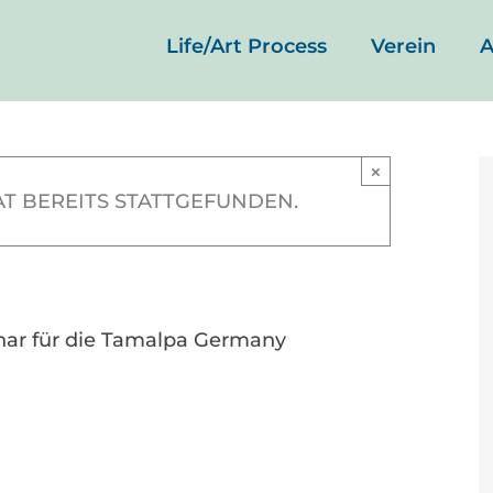
Life/Art Process
Verein
A
„Balance“
×
T BEREITS STATTGEFUNDEN.
-
21:30
ar für die Tamalpa Germany