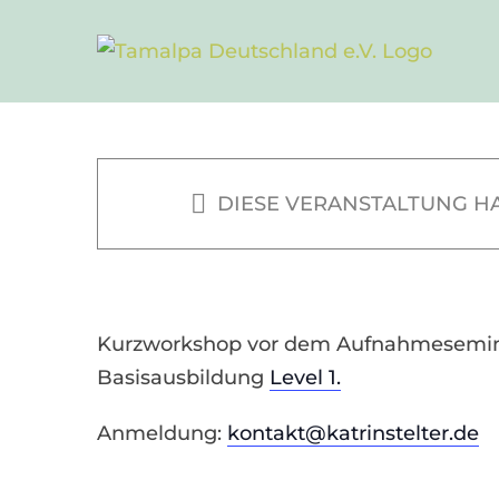
Zum
Inhalt
springen
TLAP Abend – 
DIESE VERANSTALTUNG HA
5. Mai 2023 | 18:30
Kurzworkshop vor dem Aufnahmesemin
Basisausbildung
Level 1.
Anmeldung:
kontakt@katrinstelter.de