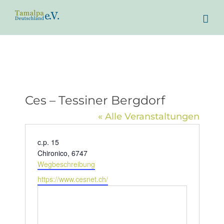
Zum
Inhalt
springen
Ces – Tessiner Bergdorf
« Alle Veranstaltungen
Adresse
c.p. 15
Chironico
,
6747
Wegbeschreibung
Webseite
https://www.cesnet.ch/