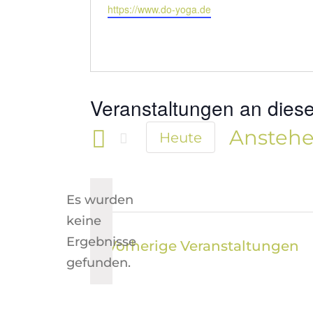
Webseite
https://www.do-yoga.de
Veranstaltungen an diese
Ansteh
Heute
Datum
wählen.
Es wurden
keine
Hinweis
Ergebnisse
Vorherige
Veranstaltungen
gefunden.