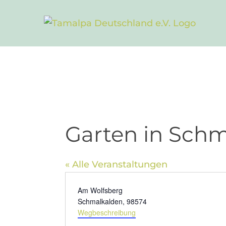
Zum
Inhalt
springen
Garten in Sch
« Alle Veranstaltungen
Adresse
Am Wolfsberg
Schmalkalden
,
98574
Wegbeschreibung