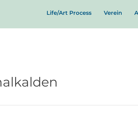
Life/Art Process
Verein
A
malkalden