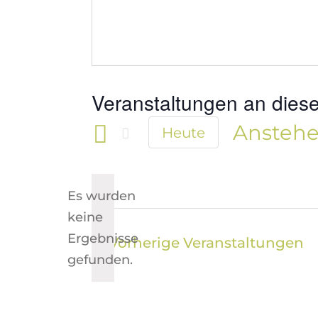
Veranstaltungen an diese
Ansteh
Heute
Datum
wählen.
Es wurden
keine
Hinweis
Ergebnisse
Vorherige
Veranstaltungen
gefunden.