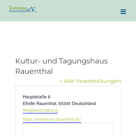
Zum
Inhalt
springen
Kultur- und Tagungshaus
Rauenthal
« Alle Veranstaltungen
Adresse
Hauptstraße 6
Eltville-Rauenthal
,
65345
Deutschland
Wegbeschreibung
Webseite
https://www.kuta-rauenthal.de/