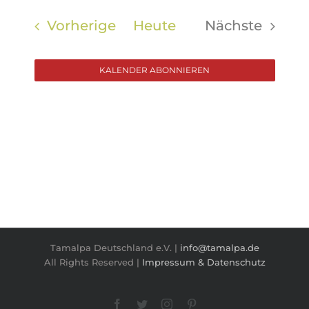
Veranstaltungen
Vorherige
Heute
Nächste
Veranstal
KALENDER ABONNIEREN
Tamalpa Deutschland e.V. |
info@tamalpa.de
All Rights Reserved |
Impressum & Datenschutz
Facebook
Twitter
Instagram
Pinterest