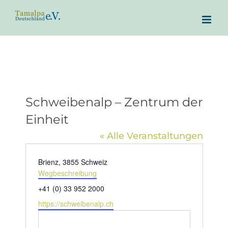
Zum
Inhalt
springen
Schweibenalp – Zentrum der
Einheit
« Alle Veranstaltungen
Adresse
Brienz
,
3855
Schweiz
Wegbeschreibung
Telefon
+41 (0) 33 952 2000
Webseite
https://schweibenalp.ch