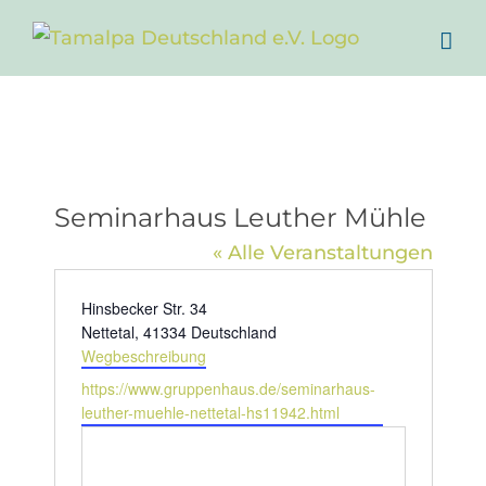
Zum
Inhalt
springen
Seminarhaus Leuther Mühle
« Alle Veranstaltungen
Adresse
Hinsbecker Str. 34
Nettetal
,
41334
Deutschland
Wegbeschreibung
Webseite
https://www.gruppenhaus.de/seminarhaus-
leuther-muehle-nettetal-hs11942.html