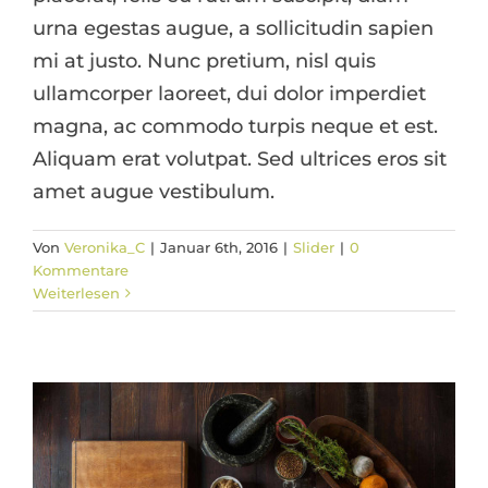
urna egestas augue, a sollicitudin sapien
mi at justo. Nunc pretium, nisl quis
ullamcorper laoreet, dui dolor imperdiet
magna, ac commodo turpis neque et est.
Aliquam erat volutpat. Sed ultrices eros sit
amet augue vestibulum.
Aliquam neque sem tincidunt a
Von
Veronika_C
|
Januar 6th, 2016
|
Slider
|
0
hendrerit eros
Kommentare
Weiterlesen
Creative
Photography