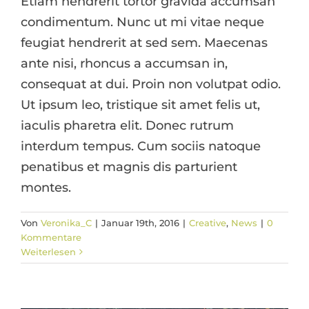
Etiam hendrerit tortor gravida accumsan
condimentum. Nunc ut mi vitae neque
feugiat hendrerit at sed sem. Maecenas
ante nisi, rhoncus a accumsan in,
consequat at dui. Proin non volutpat odio.
Ut ipsum leo, tristique sit amet felis ut,
iaculis pharetra elit. Donec rutrum
interdum tempus. Cum sociis natoque
penatibus et magnis dis parturient
montes.
Von
Veronika_C
|
Januar 19th, 2016
|
Creative
,
News
|
0
Aliquam luctus sem massa
Kommentare
Design
Technology
Weiterlesen