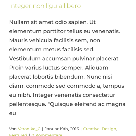
Integer non ligula libero
Nullam sit amet odio sapien. Ut
elementum porttitor tellus eu venenatis.
Mauris vehicula facilisis sem, non
elementum metus facilisis sed.
Vestibulum accumsan pulvinar placerat.
Proin varius luctus semper. Aliquam
placerat lobortis bibendum. Nunc nisi
diam, commodo sed commodo a, tempus
eu nibh. Integer venenatis consectetur
pellentesque. "Quisque eleifend ac magna
eu
Pellentesque gravida augue orci,
Von
Veronika_C
|
Januar 19th, 2016
|
Creative
,
Design
,
non condim
Featured
|
0 Kommentare