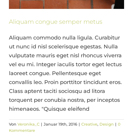
Aliquam congue semper metus
Aliquam commodo nulla ligula. Curabitur
ut nunc id nisl scelerisque egestas. Nulla
vulputate mauris eget nisl rhoncus viverra
vel eu mi. Integer iaculis tortor eget lectus
laoreet congue. Pellentesque eget
convallis leo. Proin porttitor tincidunt eros.
Class aptent taciti sociosqu ad litora
torquent per conubia nostra, per inceptos
himenaeos. "Quisque eleifend
Von
Veronika_C
|
Januar 19th, 2016
|
Creative
,
Design
|
0
Cras suscipit ante erat eleifend
Kommentare