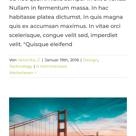
Nullam in fermentum massa. In hac
habitasse platea dictumst. In quis magna
quis ex accumsan maximus. In vitae orci
scelerisque, congue velit sed, imperdiet
velit. "Quisque eleifend
Von
Veronika_C
|
Januar 19th, 2016
|
Design
,
Sed placerat velit ante feugiat
Technology
|
0 Kommentare
Technology
Weiterlesen