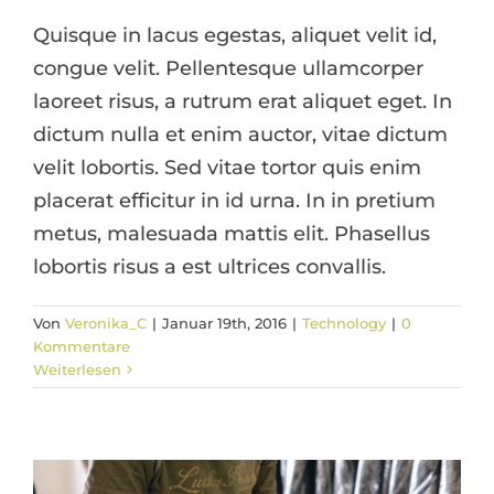
Quisque in lacus egestas, aliquet velit id,
congue velit. Pellentesque ullamcorper
laoreet risus, a rutrum erat aliquet eget. In
dictum nulla et enim auctor, vitae dictum
velit lobortis. Sed vitae tortor quis enim
placerat efficitur in id urna. In in pretium
metus, malesuada mattis elit. Phasellus
lobortis risus a est ultrices convallis.
Nulla in lorem et risus bibendum in
Von
Veronika_C
|
Januar 19th, 2016
|
Technology
|
0
molest aculis
Kommentare
Weiterlesen
News
Technology
Wordpress