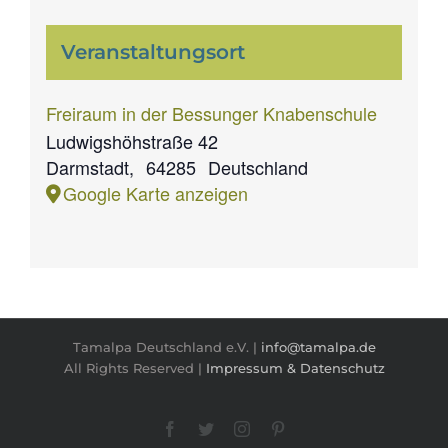
Veranstaltungsort
Freiraum in der Bessunger Knabenschule
Ludwigshöhstraße 42
Darmstadt
,
64285
Deutschland
Google Karte anzeigen
Tamalpa Deutschland e.V. |
info@tamalpa.de
All Rights Reserved |
Impressum & Datenschutz
Facebook
Twitter
Instagram
Pinterest