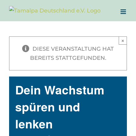
Zum
Inhalt
springen
×
DIESE VERANSTALTUNG HAT
BEREITS STATTGEFUNDEN.
Dein Wachstum
spüren und
lenken