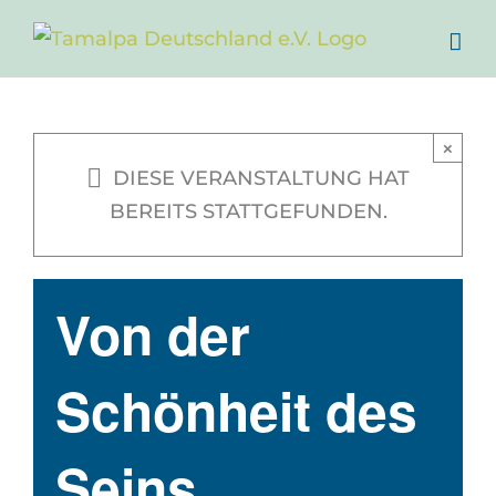
Zum
Inhalt
springen
×
DIESE VERANSTALTUNG HAT
BEREITS STATTGEFUNDEN.
Von der
Schönheit des
Seins