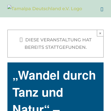
Zum
Inhalt
springen
×
DIESE VERANSTALTUNG HAT
BEREITS STATTGEFUNDEN.
„Wandel durch
Tanz und
Natur“ –