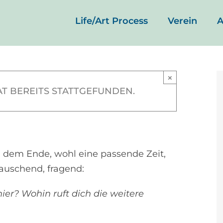
Life/Art Process
Verein
A
4
-
24. November
×
T BEREITS STATTGEFUNDEN.
0
h dem Ende, wohl eine passende Zeit,
lauschend, fragend:
er? Wohin ruft dich die weitere