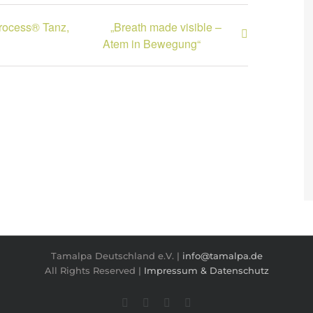
Process® Tanz,
„Breath made visible –
Atem in Bewegung“
Tamalpa Deutschland e.V. |
info@tamalpa.de
All Rights Reserved |
Impressum & Datenschutz
Facebook
Twitter
Instagram
Pinterest