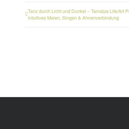
Tanz durch Licht und Dunkel – Tamalpa Life/Art 
intuitives Malen, Singen & Ahnenverbindung