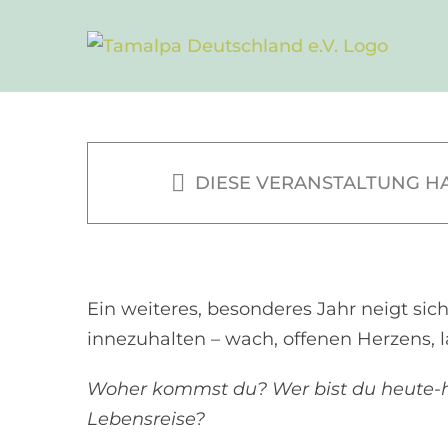
Process®
Zum
Inhalt
springen
21. November 202
2024
DIESE VERANSTALTUNG HA
|
CHF340 – CHF42
Ein weiteres, besonderes Jahr neigt sic
innezuhalten – wach, offenen Herzens, 
Woher kommst du? Wer bist du heute-hi
Lebensreise?